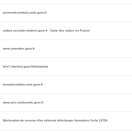
permisdeconduire.ants.gouv.fr
radars.securite-routiere.gouv.fr - Carte des radars en France
www.amendes.gouv.fr
tele7.interieur.gouv.fr/telepoints
immatriculation.ants.gouv.fr
www.prix-carburants.gouv.fr
Déclaration de cession d'un véhicule télécharger formulaire Cerfa 13754