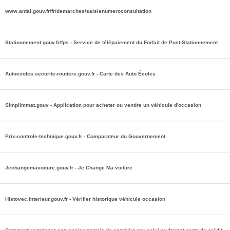
www.antai.gouv.fr/fr/demarches/saisienumeroconsultation
Stationnement.gouv.fr/fps - Service de télépaiement du Forfait de Post-Stationnement
Autoecoles.securite-routiere.gouv.fr - Carte des Auto Écoles
Simplimmat.gouv - Application pour acheter ou vendre un véhicule d'occasion
Prix-controle-technique.gouv.fr - Comparateur du Gouvernement
Jechangemavoiture.gouv.fr - Je Change Ma voiture
Histovec.interieur.gouv.fr - Vérifier historique véhicule occasion