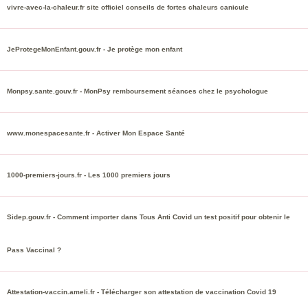
vivre-avec-la-chaleur.fr site officiel conseils de fortes chaleurs canicule
JeProtegeMonEnfant.gouv.fr - Je protège mon enfant
Monpsy.sante.gouv.fr - MonPsy remboursement séances chez le psychologue
www.monespacesante.fr - Activer Mon Espace Santé
1000-premiers-jours.fr - Les 1000 premiers jours
Sidep.gouv.fr - Comment importer dans Tous Anti Covid un test positif pour obtenir le
Pass Vaccinal ?
Attestation-vaccin.ameli.fr - Télécharger son attestation de vaccination Covid 19