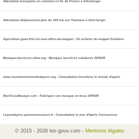
Attestation transports en commun en Ile de France à télécharger
Attestation déplacement plus de 100 km sur l'honneur à télécharger
Agriculture.gouv.fr/le-1er-mai-offrez-du-muguet - Où acheter du muguet Solidaire
Masques-barrieres.afnor.org - Masques barrières solidaires AFNOR
www.inventonslemondedapres.org - Consultation Inventons le monde d'après
MonTissuMasque.com - Fabriquer son masque en tissu AFNOR
Lejourdapres.parlement-ouvert.fr - Consultation le jour d'Après Coronavirus
© 2015 - 2026 les-gouv.com -
Mentions légales