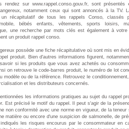
 rendez sur www.rappel.conso.gouv.fr, sont présentés 
 dangereux, notamment ceux qui sont annoncés à la TV. L
 un récapitulatif de tous les rappels Conso, classés p
omobile, bébés enfants, vêtements, sports loisirs, ma
tique, une recherche par mots clés est également à votre 
ment un produit rappel conso.
gereux possède une fiche récapitulative où sont mis en évi
ppel produit. Bien d'autres informations figurent, notammen
savoir si les produits que vous avez achetés ou consommé
nsi on retrouve le code-barres produit, le numéro de lot conc
u modèle ou de la référence. Retrouvez le conditionnement,
cialisation et les distributeurs concernés.
entionnées les informations pratiques au sujet du rappel pr
r. Est précisé le motif du rappel. Il peut s'agir de la présen
une non conformité avec une norme en vigueur, de la teneur
une matière ou encore d'une suspicion de salmonelle, de pr
indiqués les risques encourus par le consommateur en ca