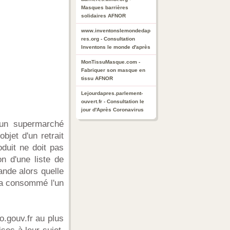
Masques barrières
solidaires AFNOR
www.inventonslemondedap
res.org - Consultation
Inventons le monde d'après
MonTissuMasque.com -
Fabriquer son masque en
tissu AFNOR
Lejourdapres.parlement-
ouvert.fr - Consultation le
jour d'Après Coronavirus
'un supermarché
bjet d'un retrait
oduit ne doit pas
n d'une liste de
nde alors quelle
n a consommé l'un
o.gouv.fr au plus