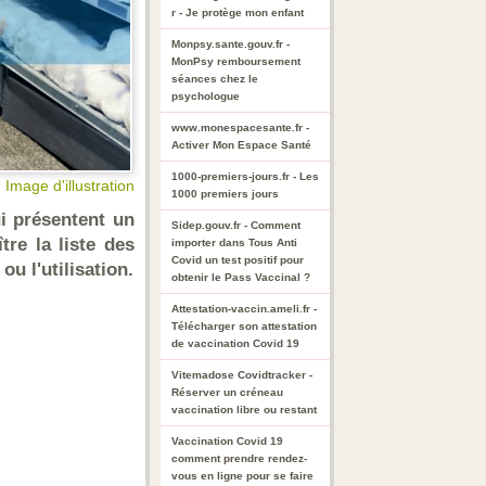
r - Je protège mon enfant
Monpsy.sante.gouv.fr -
MonPsy remboursement
séances chez le
psychologue
www.monespacesante.fr -
Activer Mon Espace Santé
1000-premiers-jours.fr - Les
Image d'illustration
1000 premiers jours
i présentent un
Sidep.gouv.fr - Comment
re la liste des
importer dans Tous Anti
Covid un test positif pour
u l'utilisation.
obtenir le Pass Vaccinal ?
Attestation-vaccin.ameli.fr -
Télécharger son attestation
de vaccination Covid 19
Vitemadose Covidtracker -
Réserver un créneau
vaccination libre ou restant
Vaccination Covid 19
comment prendre rendez-
vous en ligne pour se faire