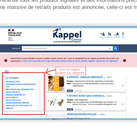
 recense tous les produits signalés et des informations préci
e massive de retraits produits est annoncée, celle-ci est 