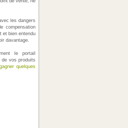
point de vente, ne
avec les dangers
de compensation
 et bien entendu
oir davantage.
ent le portail
 de vos produits
 gagner quelques