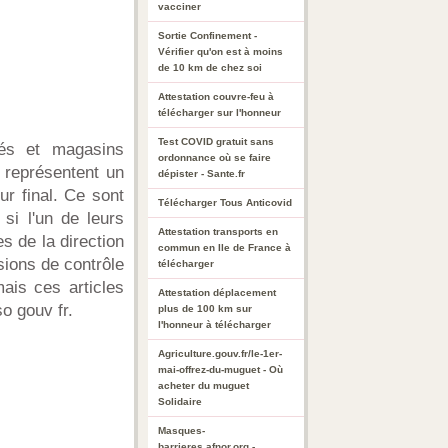
vacciner
Sortie Confinement -
Vérifier qu'on est à moins
de 10 km de chez soi
Attestation couvre-feu à
télécharger sur l'honneur
Test COVID gratuit sans
hés et magasins
ordonnance où se faire
l représentent un
dépister - Sante.fr
r final. Ce sont
Télécharger Tous Anticovid
si l'un de leurs
Attestation transports en
s de la direction
commun en Ile de France à
sions de contrôle
télécharger
ais ces articles
Attestation déplacement
o gouv fr.
plus de 100 km sur
l'honneur à télécharger
Agriculture.gouv.fr/le-1er-
mai-offrez-du-muguet - Où
acheter du muguet
Solidaire
Masques-
barrieres.afnor.org -