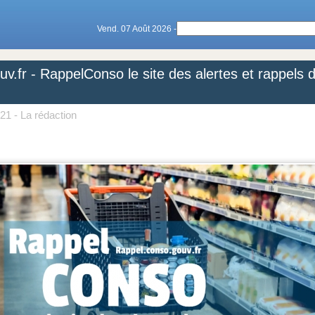
Vend. 07 Août 2026 -
v.fr - RappelConso le site des alertes et rappels d
021
- La rédaction