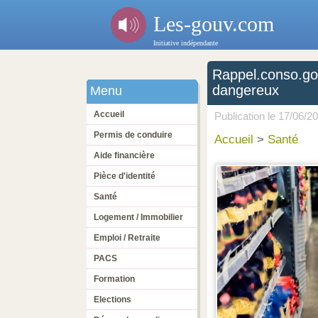
Les-gouv.com
Initiative indépendante
Rappel.conso.gou
dangereux
Menu
Accueil
Publication le
17/06/2
Permis de conduire
Accueil
>
Santé
Aide financière
Pièce d'identité
Santé
Logement / Immobilier
Emploi / Retraite
PACS
Formation
Elections