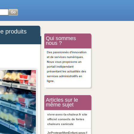
e produits
Qui sommes
nous ?
Articles sur le
même sujet
vivre-avec-la-chaleur.fr site
officiel conseils de fortes
chaleurs canicule
JeProtegeMonEnfant.gouv.f