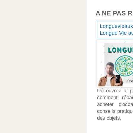
A NE PAS 
Longueviea
Longue Vie a
Découvrez le po
comment répar
acheter d'occ
conseils pratiqu
des objets.