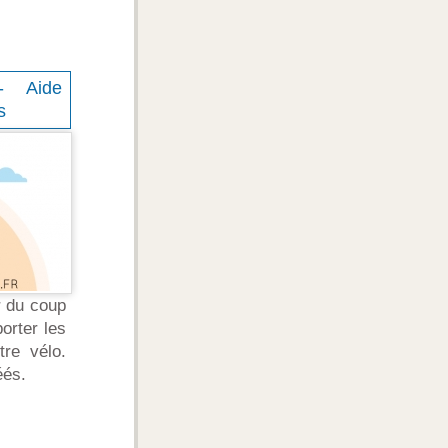
 - Aide
s
 du coup
orter les
tre vélo.
éés.