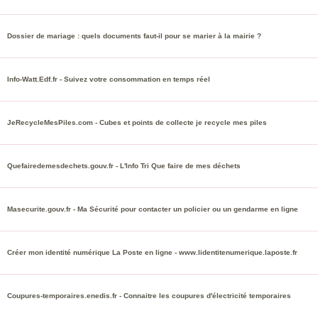
Dossier de mariage : quels documents faut-il pour se marier à la mairie ?
Info-Watt.Edf.fr - Suivez votre consommation en temps réel
JeRecycleMesPiles.com - Cubes et points de collecte je recycle mes piles
Quefairedemesdechets.gouv.fr - L'Info Tri Que faire de mes déchets
Masecurite.gouv.fr - Ma Sécurité pour contacter un policier ou un gendarme en ligne
Créer mon identité numérique La Poste en ligne - www.lidentitenumerique.laposte.fr
Coupures-temporaires.enedis.fr - Connaitre les coupures d'électricité temporaires